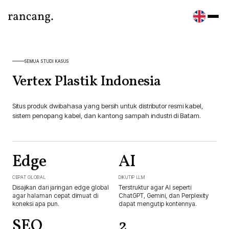
SEMUA STUDI KASUS
Vertex Plastik Indonesia
Situs produk dwibahasa yang bersih untuk distributor resmi kabel,
sistem penopang kabel, dan kantong sampah industri di Batam.
Edge
AI
CEPAT GLOBAL
DIKUTIP LLM
Disajikan dari jaringan edge global
Terstruktur agar AI seperti
agar halaman cepat dimuat di
ChatGPT, Gemini, dan Perplexity
koneksi apa pun.
dapat mengutip kontennya.
SEO
2