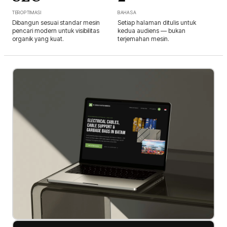
TEROPTIMASI
BAHASA
Dibangun sesuai standar mesin
Setiap halaman ditulis untuk
pencari modern untuk visibilitas
kedua audiens — bukan
organik yang kuat.
terjemahan mesin.